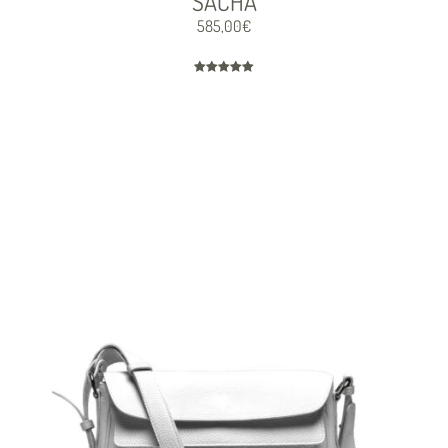
SACHA
585,00
€
Note
5.00
sur 5