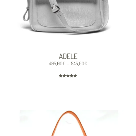
ADELE
495,00
€
545,00
€
–
Note
5.00
sur 5