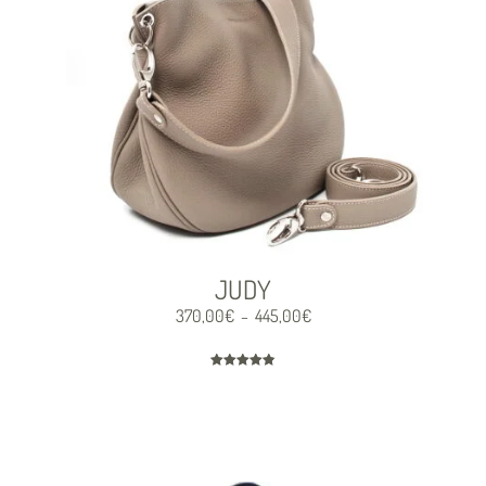
JUDY
370,00
€
445,00
€
–
Note
4.85
sur 5