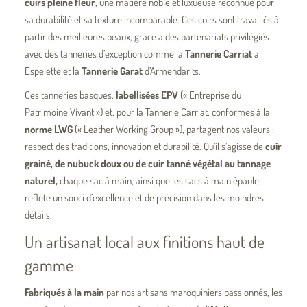
cuirs pleine fleur
, une matière noble et luxueuse reconnue pour
sa durabilité et sa texture incomparable. Ces cuirs sont travaillés à
partir des meilleures peaux, grâce à des partenariats privilégiés
avec des tanneries d’exception comme la
Tannerie Carriat
à
Espelette et la
Tannerie Garat
d’Armendarits.
Ces tanneries basques,
labellisées EPV
(« Entreprise du
Patrimoine Vivant ») et, pour la Tannerie Carriat, conformes à la
norme LWG
(« Leather Working Group »), partagent nos valeurs :
respect des traditions, innovation et durabilité. Qu’il s’agisse de
cuir
grainé, de nubuck doux ou de cuir tanné végétal au tannage
naturel,
chaque sac à main, ainsi que les sacs à main épaule,
reflète un souci d’excellence et de précision dans les moindres
détails.
Un artisanat local aux finitions haut de
gamme
Fabriqués à la main
par nos artisans maroquiniers passionnés, les