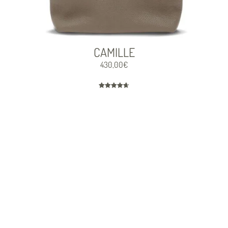
CAMILLE
430,00
€
Note
4.71
sur 5